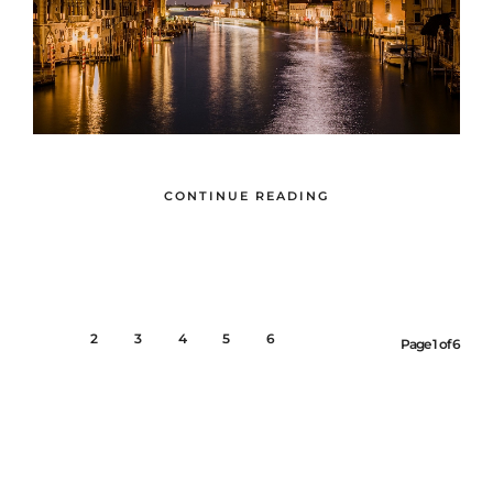
CONTINUE READING
1
2
3
4
5
6
Page 1 of 6