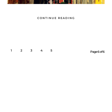
CONTINUE READING
1
2
3
4
5
6
Page 6 of 6