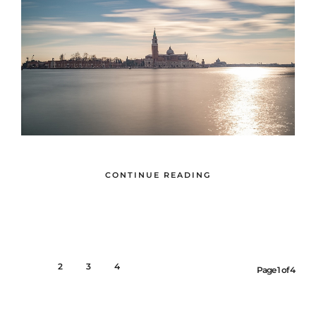
CONTINUE READING
1
2
3
4
Page 1 of 4