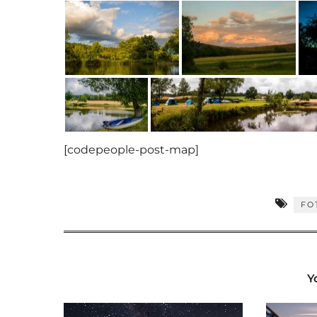
[codepeople-post-map]
FO
Y