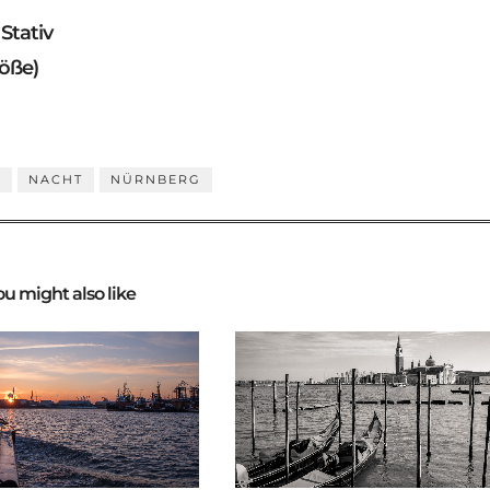
Stativ
röße)
S
NACHT
NÜRNBERG
ou might also like