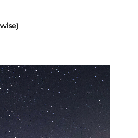
owise)