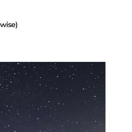
owise)