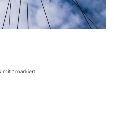
nd mit
*
markiert