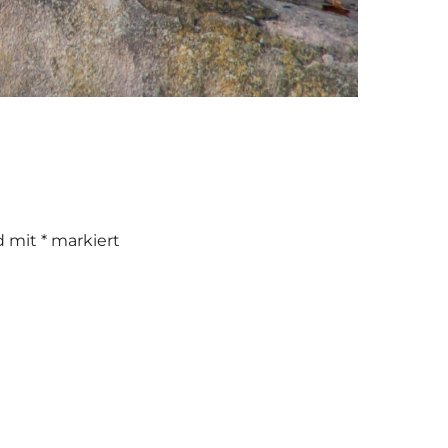
nd mit
*
markiert