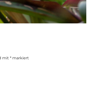
nd mit
*
markiert