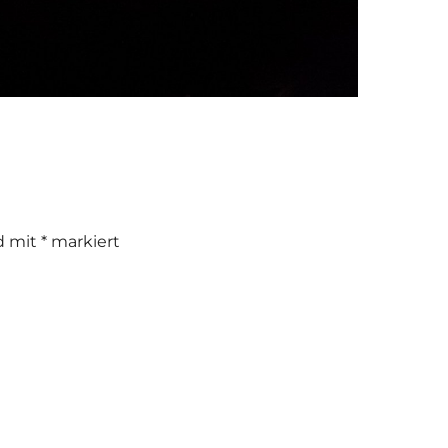
nd mit
*
markiert