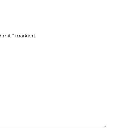
nd mit
*
markiert