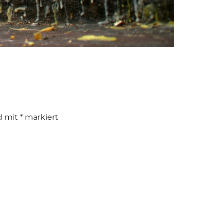
nd mit
*
markiert