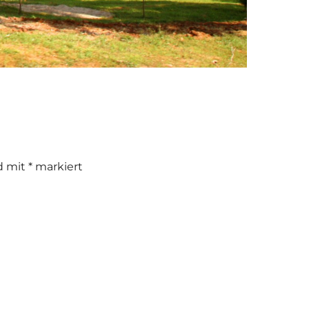
nd mit
*
markiert