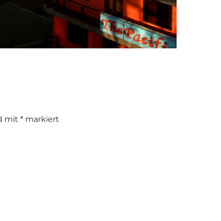
nd mit
*
markiert