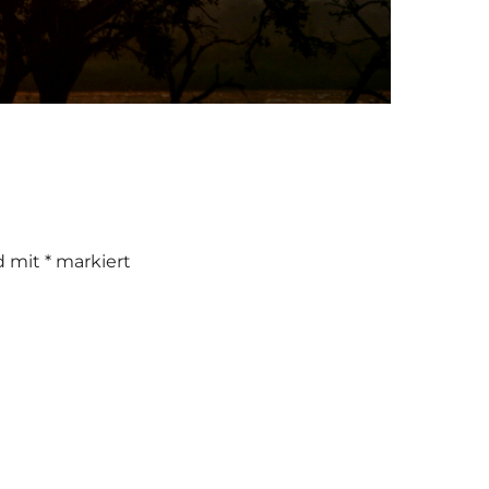
nd mit
*
markiert