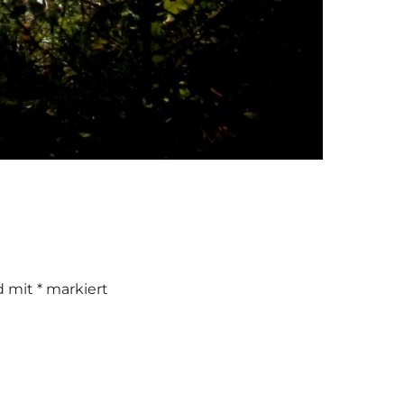
nd mit
*
markiert