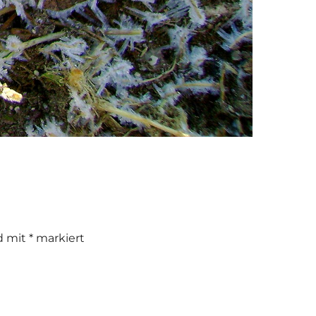
nd mit
*
markiert