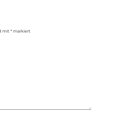
nd mit
*
markiert