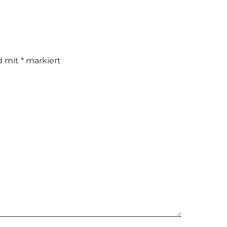
nd mit
*
markiert